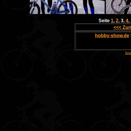
Seite
1
,
2
, 3,
4
,
<<< Zur
hobby-show.de
Imp